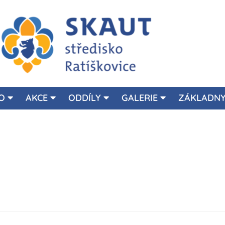
Junák Ratíškovice
Skauti v Ratíškovicích, Vracově a Vrbici
O
AKCE
ODDÍLY
GALERIE
ZÁKLADN