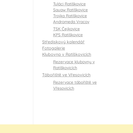
Tuláci Ratíškovice
Squaw Ratíškovice
Trojka Ratíškovice
Andromeda Vracov
TSK Čejkovice
KPS Ratíškovice
Střediskový kalendář
Fotogalerie
Klubovna v Ratíškovicích
Rezervace klubovny v
Ratíškovicích
Tábořiště ve Vřesovicích
Rezervace tábořiště ve
Vřesovicích