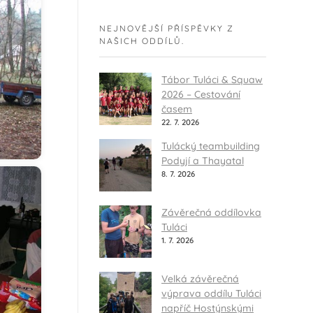
NEJNOVĚJŠÍ PŘÍSPĚVKY Z
NAŠICH ODDÍLŮ.
Tábor Tuláci & Squaw
2026 – Cestování
časem
22. 7. 2026
Tulácký teambuilding
Podyjí a Thayatal
8. 7. 2026
Závěrečná oddílovka
Tuláci
1. 7. 2026
Velká závěrečná
výprava oddílu Tuláci
napříč Hostýnskými