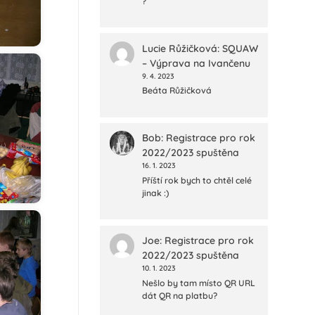
?
Lucie Růžičková
:
SQUAW
– Výprava na Ivančenu
9. 4. 2023
Beáta Růžičková
Bob
:
Registrace pro rok
2022/2023 spuštěna
16. 1. 2023
Příští rok bych to chtěl celé
jinak :)
Joe
:
Registrace pro rok
2022/2023 spuštěna
10. 1. 2023
Nešlo by tam místo QR URL
dát QR na platbu?