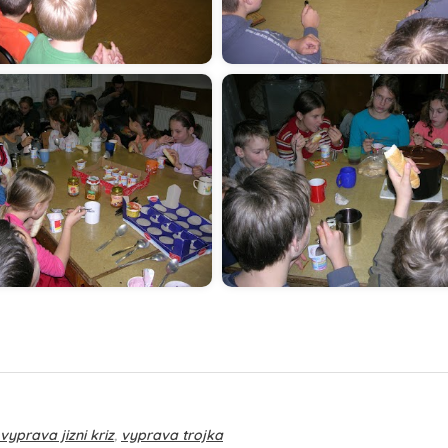
vyprava jizni kriz
,
vyprava trojka