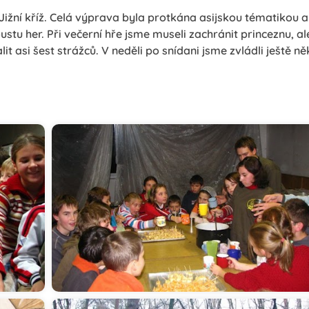
 Jižní kříž. Celá výprava byla protkána asijskou tématikou a
ustu her. Při večerní hře jsme museli zachránit princeznu, a
it asi šest strážců. V neděli po snídani jsme zvládli ještě ně