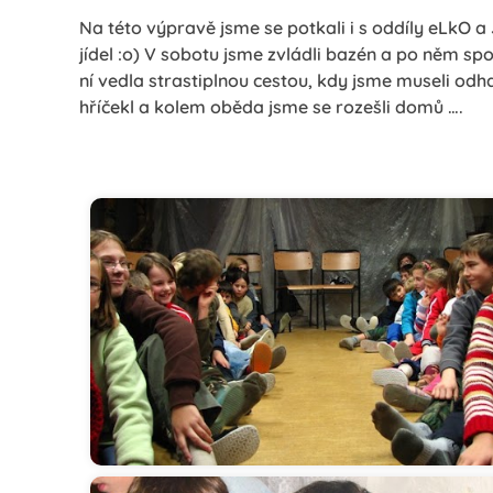
Na této výpravě jsme se potkali i s oddíly eLkO a
jídel :o) V sobotu jsme zvládli bazén a po něm spo
ní vedla strastiplnou cestou, kdy jsme museli odhal
hříčekl a kolem oběda jsme se rozešli domů ….
Začátek