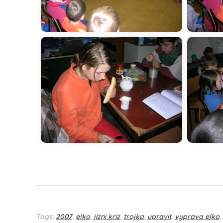
Tags:
2007
,
elko
,
jizni kriz
,
trojka
,
upravit
,
vyprava elko
,