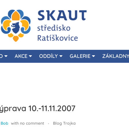
Junák Ratíškovice
Skauti v Ratíškovicích, Vracově a Vrbici
O
AKCE
ODDÍLY
GALERIE
ZÁKLADN
ýprava 10.-11.11.2007
Bob
with
no comment
Blog Trojka