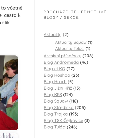
 to včetně
PROCHÁZEJTE JEDNOTLIVÉ
le cesta k
BLOGY / SEKCE.
kolik
Aktuality
(2)
Aktuality Squaw
(1)
Aktuality Tuláci
(1)
Archivní příspěvky
(208)
Blog Andromeda
(46)
Blog eLKO
(27)
Blog Hoshoo
(23)
Blog Hrach
(5)
Blog Jižní Kříž
(15)
Blog KPS
(124)
Blog Squaw
(116)
Blog Středisko
(205)
Blog Trojka
(193)
Blog TSK Čejkovice
(3)
Blog Tuláci
(246)