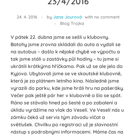
23/4/2016
24. 4. 2016
by
Jana Jourová
with
no comment
Blog Trojka
V pátek 22. dubna jsme se sešli u klubovny.
Batohy jsme zrovna skládali do auta a vydali se
na autobus – došlo k nějaké chybě ve výpočtu a
tak jsme stáli u zastávky půl hodiny – tu jsme si
ukrátili krátkýma hříčkama. Pak už se ale jelo do
Kyjova. Ubytovali jsme se ve skautské klubovně,
která je za plátnem letního kina. Následně jsme
vyrazili do parku, kde jsme hráli hru na pašeráky.
Večer pak ještě pár her v klubovně a šlo se spát.
Ráno se stávalo hned po šesté a po zabalení a
úklidu vyrážíme na vlak do Veselí. Ve Veselí nás u
zámku čeká už servis tým závodu vlčat a
světlušek. Chvilku po registraci už je slavnostní
nástup s podrobnými informacemi. Máme čas na