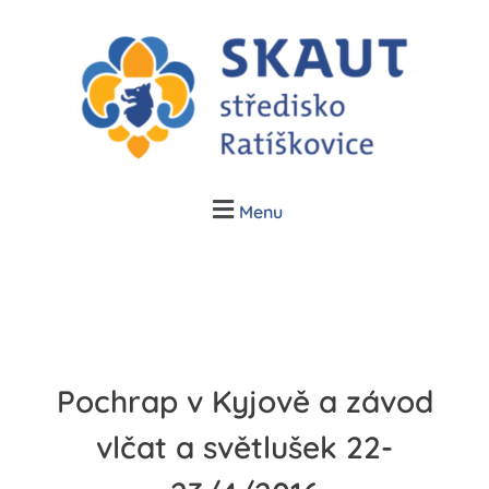
Junák Ratíškovice
Skauti v Ratíškovicích, Vracově a Vrbici
Menu
Pochrap v Kyjově a závod
vlčat a světlušek 22-