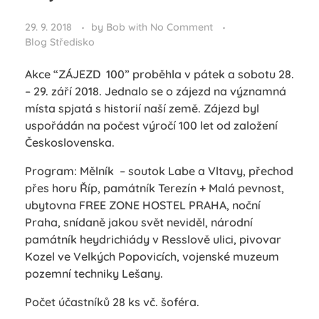
29. 9. 2018
by
Bob
with
No Comment
Blog Středisko
Akce “ZÁJEZD 100” proběhla v pátek a sobotu 28.
– 29. září 2018. Jednalo se o zájezd na významná
místa spjatá s historií naší země. Zájezd byl
uspořádán na počest výročí 100 let od založení
Československa.
Program: Mělník – soutok Labe a Vltavy, přechod
přes horu Říp, památník Terezín + Malá pevnost,
ubytovna FREE ZONE HOSTEL PRAHA, noční
Praha, snídaně jakou svět neviděl, národní
památník heydrichiády v Resslově ulici, pivovar
Kozel ve Velkých Popovicích, vojenské muzeum
pozemní techniky Lešany.
Počet účastníků 28 ks vč. šoféra.