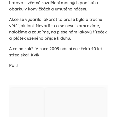
hotovo – včetně rozdělení masných podílků a
obárky v konvičkách a umytého náčení.
Akce se vydařila, akorát to prase bylo o trochu
větší jak loni. Nevadí – co se nesní zamrazíme,
naložíme a zaudíme, na plese nám lákový řízeček
či plátek uzeného přijde k duhu.
A co na rok? V roce 2009 nás přece čeká 40 let
střediska! Kvík !
Palis
Začátek