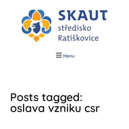
Junák Ratíškovice
Skauti v Ratíškovicích, Vracově a Vrbici
Menu
Posts tagged:
oslava vzniku csr