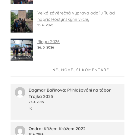
Velká závěrečná výprava oddílu Tuláci
napříč Hostýnskými vrchy
15. 6. 2026
Ringo 2026
26. 5. 2026
NEJNOVĚJŠÍ KOMENTÁŘE
Dagmar Bařinová
:
Přihlašování na tábor
Trojka 2025
27. 4. 2025
:-)
Ondra
:
Křížem Krážem 2022
17. 4. 2024