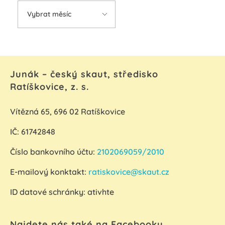
Junák – český skaut, středisko
Ratíškovice, z. s.
Vítězná 65, 696 02 Ratíškovice
IČ: 61742848
Číslo bankovního účtu:
2102069059/2010
E-mailový konktakt:
ratiskovice@skaut.cz
ID datové schránky:
ativhte
Najdete nás také na Facebooku