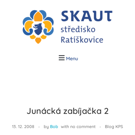
Junák Ratíškovice
Skauti v Ratíškovicích, Vracově a Vrbici
Menu
Junácká zabíjačka 2
13. 12. 2008
by
Bob
with
no comment
Blog KPS