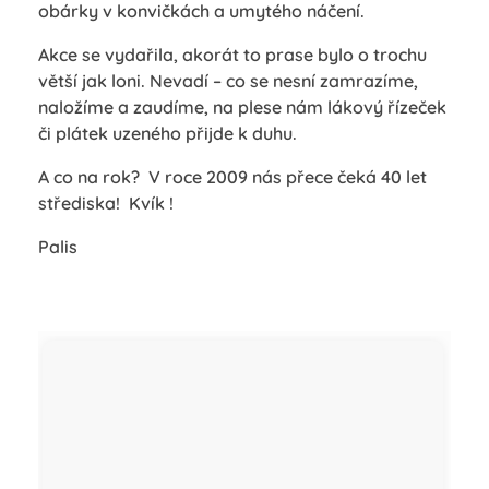
obárky v konvičkách a umytého náčení.
Akce se vydařila, akorát to prase bylo o trochu
větší jak loni. Nevadí – co se nesní zamrazíme,
naložíme a zaudíme, na plese nám lákový řízeček
či plátek uzeného přijde k duhu.
A co na rok? V roce 2009 nás přece čeká 40 let
střediska! Kvík !
Palis