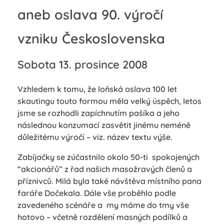
aneb oslava 90. výročí
vzniku Československa
Sobota 13. prosince 2008
Vzhledem k tomu, že loňská oslava 100 let
skautingu touto formou měla velký úspěch, letos
jsme se rozhodli zapíchnutím pašíka a jeho
následnou konzumací zasvětit jinému neméně
důležitému výročí – viz. název textu výše.
Zabíjačky se zúčastnilo okolo 50-ti spokojených
“akcionářů” z řad našich masožravých členů a
příznivců. Milá byla také návštěva místního pana
faráře Dočekala. Dále vše proběhlo podle
zavedeného scénáře a my máme do tmy vše
hotovo – včetně rozdělení masných podílků a