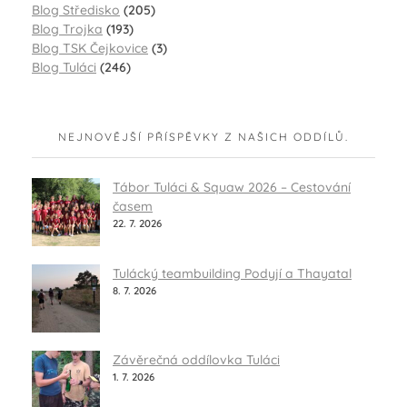
Blog Středisko
(205)
Blog Trojka
(193)
Blog TSK Čejkovice
(3)
Blog Tuláci
(246)
NEJNOVĚJŠÍ PŘÍSPĚVKY Z NAŠICH ODDÍLŮ.
Tábor Tuláci & Squaw 2026 – Cestování
časem
22. 7. 2026
Tulácký teambuilding Podyjí a Thayatal
8. 7. 2026
Závěrečná oddílovka Tuláci
1. 7. 2026