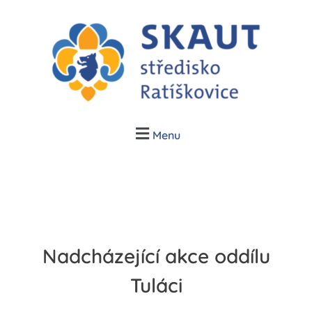
Junák Ratíškovice
Skauti v Ratíškovicích, Vracově a Vrbici
Menu
Nadcházející akce oddílu
Tuláci