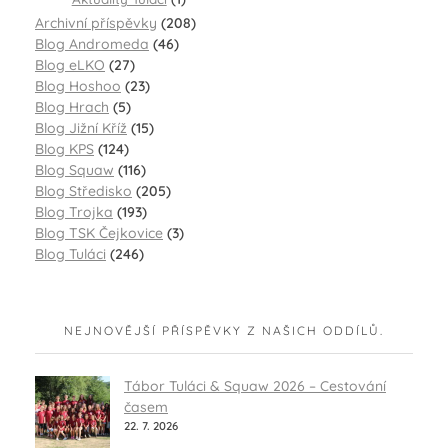
Archivní příspěvky
(208)
Blog Andromeda
(46)
Blog eLKO
(27)
Blog Hoshoo
(23)
Blog Hrach
(5)
Blog Jižní Kříž
(15)
Blog KPS
(124)
Blog Squaw
(116)
Blog Středisko
(205)
Blog Trojka
(193)
Blog TSK Čejkovice
(3)
Blog Tuláci
(246)
NEJNOVĚJŠÍ PŘÍSPĚVKY Z NAŠICH ODDÍLŮ.
Tábor Tuláci & Squaw 2026 – Cestování
časem
22. 7. 2026