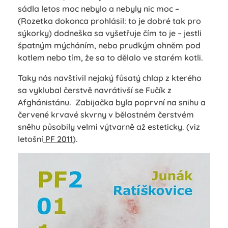
sádla letos moc nebylo a nebyly nic moc –
(Rozetka dokonca prohlásil: to je dobré tak pro
sýkorky) dodneška sa vyšetřuje čím to je – jestli
špatným mýcháním, nebo prudkým ohněm pod
kotlem nebo tím, že sa to dělalo ve starém kotli.
Taky nás navštívil nejaký fůsatý chlap z kterého
sa vyklubal čerstvě navrátivší se Fučík z
Afghánistánu. Zabijačka byla poprvní na snihu a
červené krvavé skvrny v bělostném čerstvém
sněhu působily velmi výtvarně až esteticky. (viz
letošní
PF 2011
).