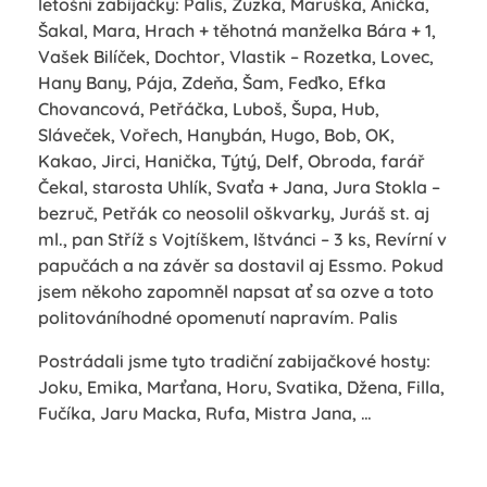
letošní zabijačky: Palis, Zuzka, Maruška, Anička,
Šakal, Mara, Hrach + těhotná manželka Bára + 1,
Vašek Bilíček, Dochtor, Vlastik – Rozetka, Lovec,
Hany Bany, Pája, Zdeňa, Šam, Feďko, Efka
Chovancová, Petřáčka, Luboš, Šupa, Hub,
Sláveček, Vořech, Hanybán, Hugo, Bob, OK,
Kakao, Jirci, Hanička, Týtý, Delf, Obroda, farář
Čekal, starosta Uhlík, Svaťa + Jana, Jura Stokla –
bezruč, Petřák co neosolil oškvarky, Juráš st. aj
ml., pan Stříž s Vojtíškem, Ištvánci – 3 ks, Revírní v
papučách a na závěr sa dostavil aj Essmo. Pokud
jsem někoho zapomněl napsat ať sa ozve a toto
politováníhodné opomenutí napravím. Palis
Postrádali jsme tyto tradiční zabijačkové hosty:
Joku, Emika, Marťana, Horu, Svatika, Džena, Filla,
Fučíka, Jaru Macka, Rufa, Mistra Jana, …