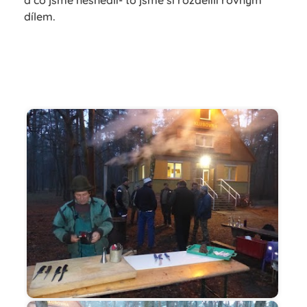
a co jsme nesnědli- to jsme si rozdělili rovným
dílem.
Začátek