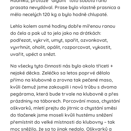
Růdníka, protože “Gigant” tuto sobotu ráno
prasata nevydával. Prase bylo vlastně prasnica a
mělo necelých 120 kg a bylo hodně chlupaté.
Lehlo kolem osmé hodiny dobře mířenou ranou
do čela a pak už to jelo jako na drátkách:
podřezat, vykrvit, umyt, spařit, ozvonkovat,
vyvrhnút, oholit, opálit, rozporcovat, vykostit,
uvařit, upéct a snězt.
Na všecky tyto činnosti nás bylo okolo třiceti +
nejaké děcka. Zeléčko sa letos poprvé dělalo
přímo na klubovně a zrovna tak pečené maso,
kvůli čemuž jsme zakoupili i novů trůbu s dvoma
pegárama, která bude trvale na klubovně a přes
prázdniny na táborech. Porcování masa, chystání
oškvarků, mletí prejtu do jitrnic a chystání směsi
do tlačenek jsme moseli kvůli hustému sněžení
přemístnit do velké místnosti do klubovny – tak
moc sněžilo, že sa to jinak nedalo. Oškvarků a