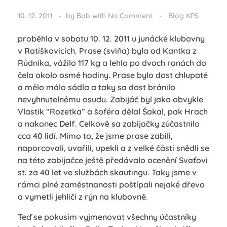
10. 12. 2011
by
Bob
with
No Comment
Blog KPS
proběhla v sobotu
10. 12. 2011
u junácké klubovny
v Ratíškovicích. Prase (sviňa) byla od Kantka z
Růdníka, vážilo 117 kg a lehlo po dvoch ranách do
čela okolo osmé hodiny. Prase bylo dost chlupaté
a mělo málo sádla a taky sa dost bránilo
nevyhnutelnému osudu. Zabijáč byl jako obvykle
Vlastik “Rozetka” a šoféra dělal Šakal, pak Hrach
a nakonec Delf. Celkově sa zabijačky zúčastnilo
cca 40 lidí. Mimo to, že jsme prase zabili,
naporcovali, uvařili, upekli a z velké části snědli se
na této zabijačce ještě předávalo ocenění Svaťovi
st. za 40 let ve službách skautingu. Taky jsme v
rámci plné zaměstnanosti poštípali nejaké dřevo
a vymetli jehličí z rýn na klubovně.
Teď se pokusím vyjmenovat všechny účastníky