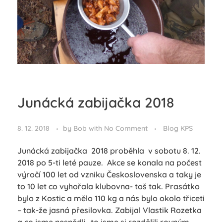
Junácká zabijačka 2018
8. 12. 2018
by
Bob
with
No Comment
Blog KPS
Junácká zabijačka 2018 proběhla v sobotu 8. 12.
2018 po 5-ti leté pauze. Akce se konala na počest
výročí 100 let od vzniku Československa a taky je
to 10 let co vyhořala klubovna- toš tak. Prasátko
bylo z Kostic a mělo 110 kg a nás bylo okolo třiceti
– tak-že jasná přesilovka. Zabijal Vlastik Rozetka