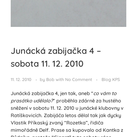
Junácká zabijačka 4 –
sobota 11. 12. 2010
11. 12. 2010
by
Bob
with
No Comment
Blog KPS
Junácká zabijačka 4, jen tak
, aneb “
co vám to
prasátko udělalo?
” proběhla zdárně za hustého
sněžení v
sobotu 11. 12. 2010
u junácké klubovny v
Ratíškovicích. Zabijáča letos dělal tak jak dycky
Vlastik Příkaský zvaný “Rozetka”, řidiča
mimořádně Delf. Prase sa kupovalo od Kantka z