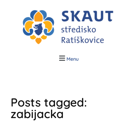
Junák Ratíškovice
Skauti v Ratíškovicích, Vracově a Vrbici
Menu
Posts tagged:
zabijacka